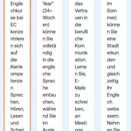
Englis
Year”
das
im
chkur
(24+
Vertra
Som
se bei
Woch
uen in
mer)
EC
en)
die
könne
konze
könne
berufli
n Sie
ntriere
n Sie
che
eine
n sich
vollstä
Kom
Stadt
auf
ndig
munik
erkun
die
in die
ation.
den
Kernk
englis
Lerne
und
ompe
che
n Sie,
gleich
tenze
Sprac
E-
zeitig
n
he
Mails
Ihr
Sprec
eintau
zu
Englis
hen,
chen,
schrei
ch
Hören,
währe
ben,
verbe
Lesen
nd Sie
an
ssern.
und
im
Meeti
Nehm
Schrei
Ausla
ngs
en Sie