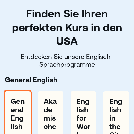
Finden Sie Ihren
perfekten Kurs
in den
USA
Entdecken Sie unsere Englisch-
Sprachprogramme
General English
Gen
Aka
Eng
Eng
eral
de
lish
lish
Eng
mis
for
in
lish
che
Wor
the