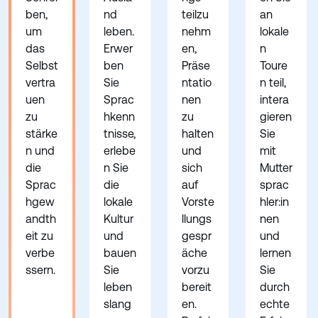
ben,
nd
teilzu
an
um
leben.
nehm
lokale
das
Erwer
en,
n
Selbst
ben
Präse
Toure
vertra
Sie
ntatio
n teil,
uen
Sprac
nen
intera
zu
hkenn
zu
gieren
stärke
tnisse,
halten
Sie
n und
erlebe
und
mit
die
n Sie
sich
Mutter
Sprac
die
auf
sprac
hgew
lokale
Vorste
hler:in
andth
Kultur
llungs
nen
eit zu
und
gespr
und
verbe
bauen
äche
lernen
ssern.
Sie
vorzu
Sie
leben
bereit
durch
slang
en.
echte