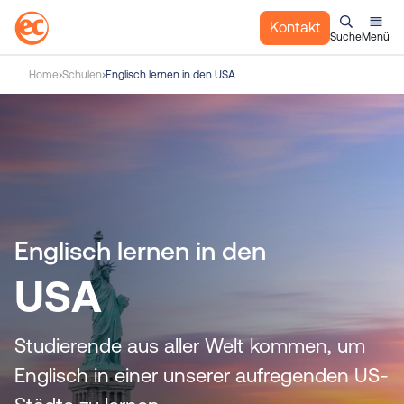
Kontakt
Suche
Menü
Z
Home
Schulen
Englisch lernen in den USA
u
m
I
n
h
a
l
t
Englisch lernen in den
s
USA
p
r
i
Studierende aus aller Welt kommen, um
n
g
Englisch in einer unserer aufregenden US-
e