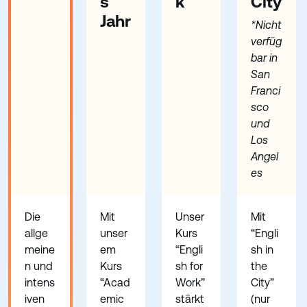
s
k
City
Jahr
*Nicht
verfüg
bar in
San
Franci
sco
und
Los
Angel
es
Die
Mit
Unser
Mit
allge
unser
Kurs
“Engli
meine
em
“Engli
sh in
n und
Kurs
sh for
the
intens
“Acad
Work”
City”
iven
emic
stärkt
(nur