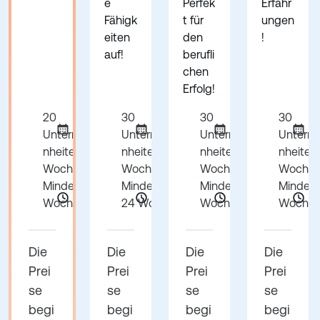
e
Perfek
Erfahr
Fähigk
t für
ungen
eiten
den
!
auf!
berufli
chen
Erfolg!
20
30
30
30
Unterrichtsei
Unterrichtsei
Unterrichtsei
Unterric
nheiten pro
nheiten pro
nheiten pro
nheiten
Woche
Woche
Woche
Woche
Mindestens 1
Mindestens
Mindestens 1
Mindest
Woche
24 Wochen
Woche
Woche
Die
Die
Die
Die
Prei
Prei
Prei
Prei
se
se
se
se
begi
begi
begi
begi