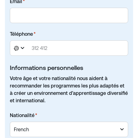
Email
*
Téléphone
*
N
o
c
Informations personnelles
o
u
Votre âge et votre nationalité nous aident à
n
recommander les programmes les plus adaptés et
t
à créer un environnement d’apprentissage diversifié
r
et international.
y
s
Nationalité
*
e
l
e