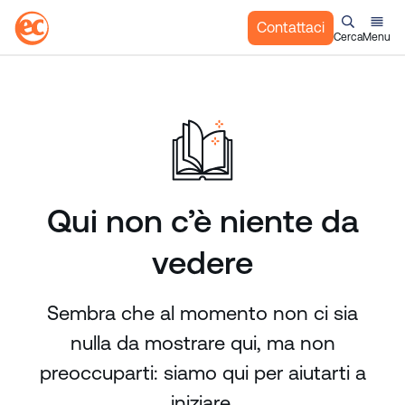
Contattaci
Cerca
Menu
S
a
l
t
a
a
l
Qui non c’è niente da
c
o
vedere
n
t
e
Sembra che al momento non ci sia
n
nulla da mostrare qui, ma non
u
t
preoccuparti: siamo qui per aiutarti a
o
iniziare.