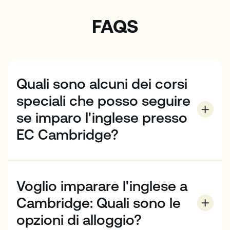
FAQS
Quali sono alcuni dei corsi
speciali che posso seguire
se imparo l'inglese presso
EC Cambridge?
Oltre al nostro programma di inglese generale, EC
Cambridge offre corsi speciali per aiutarvi a
migliorare il vostro inglese per avere successo a
Voglio imparare l'inglese a
scuola e nel mondo del lavoro. Questi includono:
English Now, un'esperienza di apprendimento in
Cambridge: Quali sono le
boutique che vi permette di personalizzare il vostro
opzioni di alloggio?
corso scegliendo tra una serie di moduli; FlexiTrack,