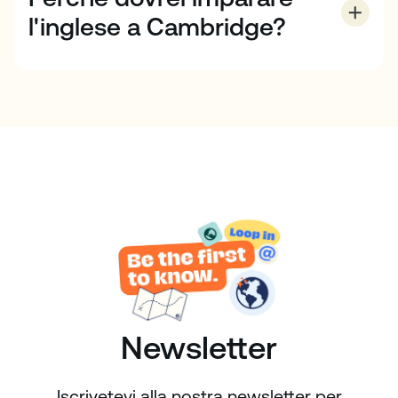
l'inglese a Cambridge?
EC Cambridge è la sede di una delle migliori e più
antiche università del mondo, l'Università di
Cambridge. Imparare l'inglese in questo prestigioso
ambiente accademico con altri giovani studenti
ambiziosi provenienti da tutto il mondo è un modo
fantastico per migliorare le proprie competenze. A
piedi o in bicicletta, potrete assaporare il meglio della
vita universitaria tradizionale, circondati da
un'architettura antica e pittoresca, parchi incredibili,
stradine affascinanti e gente del posto brillante e
coinvolgente.
Newsletter
Iscrivetevi alla nostra newsletter per