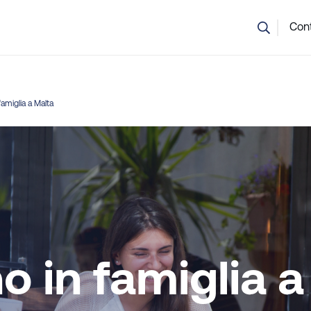
n sei sicuro di quale corso scegliere? Il nostro team è qui per aiu
Cont
amiglia a Malta
o in famiglia a