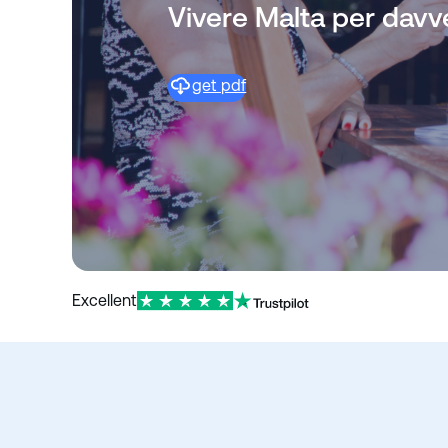
o
Vivere Malta per davve
get pdf
Excellent