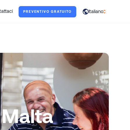
tarti.
attaci
Italiano
PREVENTIVO GRATUITO
العربية
English
Français
Deutsch
Italiano
日本語
Português
Русский
 Malta
Español