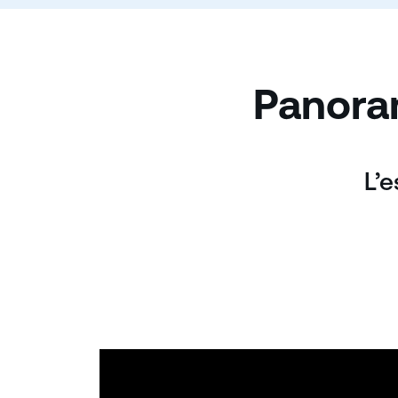
Panoram
L’