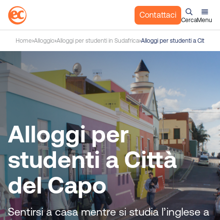
Contattaci
Cerca
Menu
S
Home
Alloggio
Alloggi per studenti in Sudafrica
Alloggi per studenti a Città de
a
l
t
a
a
l
c
Alloggi per
o
n
studenti a Città
t
e
del Capo
n
u
t
Sentirsi a casa mentre si studia l’inglese a
o