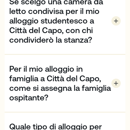
Se scelgo una camera da
più.
letto condivisa per il mio
alloggio studentesco a
Città del Capo, con chi
condividerò la stanza?
Condividerai la tua stanza con un altro studente CE
dello stesso sesso. Quando gli studenti condividono
la stanza, cerchiamo di fare del nostro meglio per
Per il mio alloggio in
mettere insieme studenti di paesi o lingue diverse,
anche se questo non è sempre garantito.
famiglia a Città del Capo,
come si assegna la famiglia
ospitante?
Questo dipende dalla disponibilità e da eventuali
esigenze particolari. Assicuratevi che tutte le vostre
richieste siano espresse al momento della
Quale tipo di alloggio per
prenotazione.