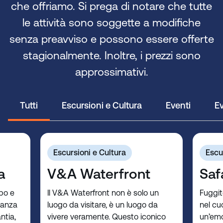
che offriamo. Si prega di notare che tutte
le attività sono soggette a modifiche
senza preavviso e possono essere offerte
stagionalmente. Inoltre, i prezzi sono
approssimativi.
Tutti
Escursioni e Cultura
Eventi
Ev
Escursioni e Cultura
Escu
a
V&A Waterfront
Saf
mpo e
Il V&A Waterfront non è solo un
Fuggit
eganza
luogo da visitare, è un luogo da
nel cu
ntia,
vivere veramente. Questo iconico
un’emo