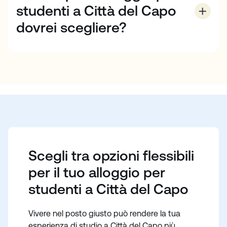
studenti a Città del Capo
dovrei scegliere?
La scelta di un alloggio a Città del Capo dipende
dalle vostre preferenze di vita. Se volete praticare
l'inglese con una famiglia locale davanti a pasti
cucinati in casa, dovreste scegliere un alloggio in
famiglia. Se desiderate una maggiore indipendenza e
un legame con gli altri studenti, una residenza per
studenti può essere la scelta giusta. Se siete alla
ricerca di privacy, dovrete prendere in considerazione
un aparthotel.
Scegli tra opzioni flessibili
per il tuo alloggio per
studenti a Città del Capo
Vivere nel posto giusto può rendere la tua
esperienza di studio a Città del Capo più