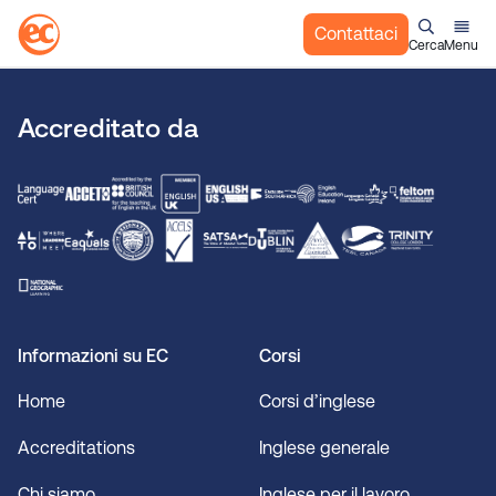
Contattaci
Cerca
Menu
S
a
Accreditato da
l
t
a
a
l
c
o
n
t
Informazioni su EC
Corsi
e
n
Home
Corsi d’inglese
u
Accreditations
Inglese generale
t
o
Chi siamo
Inglese per il lavoro