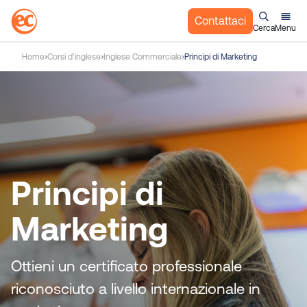
Contattaci
Cerca
Menu
S
Home
Corsi d’inglese
Inglese Commerciale
Principi di Marketing
a
l
t
a
a
l
c
Principi di
o
n
t
Marketing
e
n
u
Ottieni un certificato professionale
t
riconosciuto a livello internazionale in
o