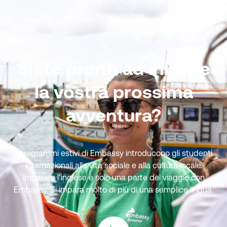
Siete pronti ad iniziare
la vostra prossima
avventura?
I programmi estivi di Embassy introducono gli studenti
internazionali alla vita sociale e alla cultura locale.
Imparare l’inglese è solo una parte del viaggio con
Embassy. Si impara molto di più di una semplice lingua.