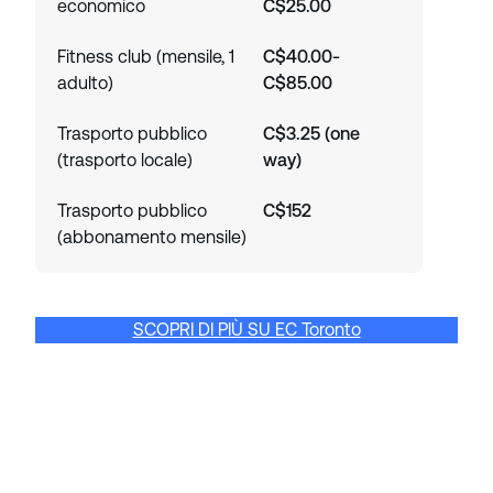
economico
C$25.00
Fitness club (mensile, 1
C$40.00-
adulto)
C$85.00
Trasporto pubblico
C$3.25 (one
(trasporto locale)
way)
Trasporto pubblico
C$152
(abbonamento mensile)
SCOPRI DI PIÙ SU EC ​​Toronto