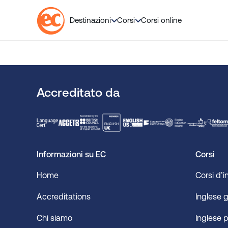
💬 No
Destinazioni
Corsi
Corsi online
S
a
l
t
Accreditato da
a
a
l
c
o
Informazioni su EC
Corsi
n
t
Home
Corsi d’i
e
n
Accreditations
Inglese 
u
t
Chi siamo
Inglese p