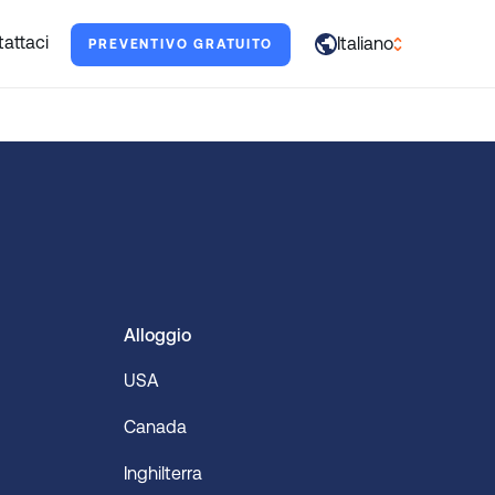
tarti.
attaci
Italiano
PREVENTIVO GRATUITO
العربية
English
Français
Deutsch
Italiano
日本語
Alloggio
Português
USA
Русский
Canada
Español
Inghilterra