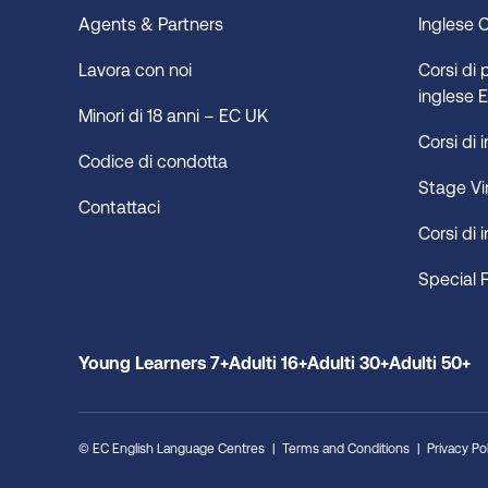
o
Agents & Partners
Inglese 
Lavora con noi
Corsi di 
inglese
Minori di 18 anni – EC UK
Corsi di 
Codice di condotta
Stage Vi
Contattaci
Corsi di
Special 
Young Learners 7+
Adulti 16+
Adulti 30+
Adulti 50+
© EC English Language Centres
Terms and Conditions
Privacy Po