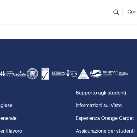
n sei sicuro di quale corso scegliere? Il nostro team è qui per aiu
Cont
Supporto agli studenti
nglese
Informazioni sul Visto
generale
Esperienza Orange Carpet
er il lavoro
Assicurazione per studenti