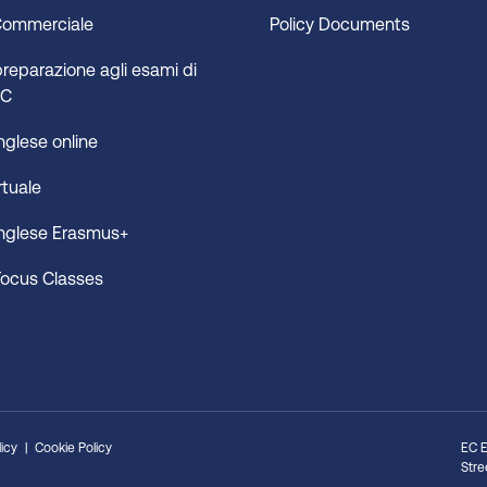
Commerciale
Policy Documents
preparazione agli esami di
 EC
inglese online
rtuale
 inglese Erasmus+
Focus Classes
licy
Cookie Policy
EC E
Stree