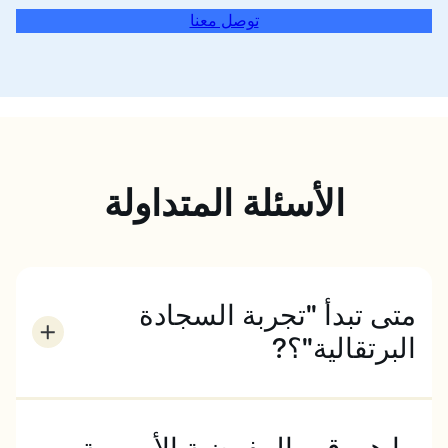
توصل معنا
الأسئلة المتداولة
متى تبدأ "تجربة السجادة
البرتقالية"؟?
تبدأ تجربة السجادة البرتقالية من اللحظة التي تحجز فيها
دورتك التدريبية وتسجيل الدخول إلى MyEC عبر الإنترنت.
من هنا، يمكنك الوصول إلى كل ما تحتاجه لتشعر بالثقة