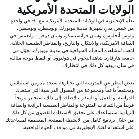
الولايات المتحدة الأمريكية
تعلَّم الإنجليزية في الولايات المتحدة الأمريكية مع CE في واحدةٍ
من خمس مدنٍ شهيرة: مدينة نيويورك، وبوسطن، وبوسطن،
ولوس أنجلوس، وسان فرانسيسكو، وسان دييغو – وانغمس في
الثقافة الأمريكية، والابتكار، والتاريخ، والمناظر الطبيعية الخلابة.
اذهب لمشاهدة المعالم السياحية في مدينة نيويورك. تجوّل في
جامعة هارفارد. شاهد النجوم في هوليوود. أو التقط موجة مثالية
في سان دييغو. كل ذلك في انتظارك.
بغض النظر عن المدرسة التي تختارها، ستجد مدربين استثنائيين
ومجتمعاً داعماً ومجموعة من الفصول الدراسية التي ستعدك
للدراسة أو العمل أو السفر. بالإضافة إلى ذلك، ستختبر مزيجاً
فريداً من الثقافات المتنوعة والمناظر الطبيعية الرائعة والطاقة
الريادية. سنساعدك على تحقيق الاستفادة القصوى من كل ذلك
من خلال برنامج كامل من الأنشطة الممتعة، المصممة لمساعدتك
على استخدام لغتك الإنجليزية في مواقف الحياة الواقعية.