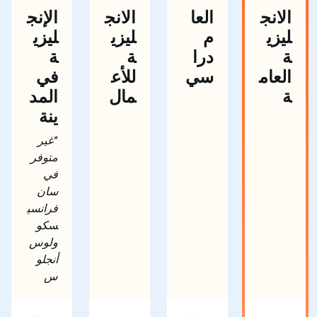
الانج
العا
الانج
الإنج
ليزي
م
ليزي
ليزي
ة
درا
ة
ة
العام
سي
للأع
في
ة
مال
المد
ينة
*غير
متوفر
في
سان
فرانسي
سكو
ولوس
أنجلو
س