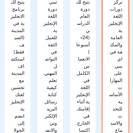
تركز
تتيح لك
تبني
يتيح لك
دورات
دورة
دورة
برنامج
اللغة
العام
اللغة
الانجليز
الإنجليز
الدراس
الإنجليز
ية في
ية
ي
ية
المدينة
العامة
(24+
للعمل
(الصي
والمكث
أسبوعا
الثقة
ف
فة في
)
في
فقط)
اي
الانغما
التواص
استكش
سي
س
ل
اف
على
الكامل
المهني.
المدينة
المهارا
في
تعلم
مع
ت
اللغة
كيفية
تحسين
الأساس
الإنجليز
كتابة
لغتك
ية
ية أثناء
رسائل
الإنجليز
للتحد
إقامتك
البريد
ية.
ث
في
الإلكتر
انضم
والاست
الخارج.
وني
إلى
ماع
اكتسا
والانض
الجولا