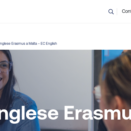
n sei sicuro di quale corso scegliere? Il nostro team è qui per aiu
Cont
 inglese Erasmus a Malta – EC English
 inglese Erasm