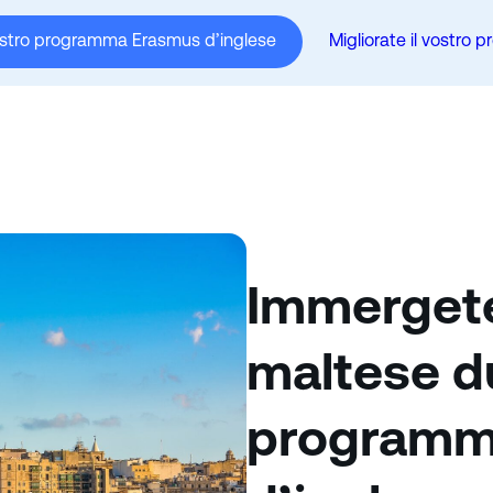
vostro programma Erasmus d’inglese
Migliorate il vostro 
Immergetev
maltese du
programm