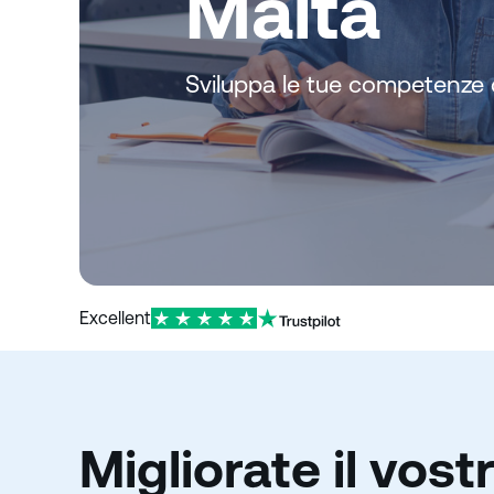
Malta
o
Sviluppa le tue competenze 
Excellent
Migliorate il vost