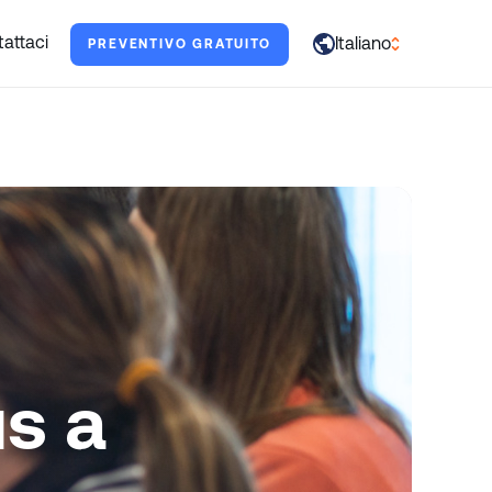
tarti.
attaci
Italiano
PREVENTIVO GRATUITO
العربية
English
Français
Deutsch
Italiano
日本語
Português
us a
Русский
Español