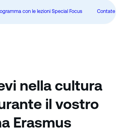
programma con le lezioni Special Focus
Contate sulla pro
i nella cultura
rante il vostro
a Erasmus