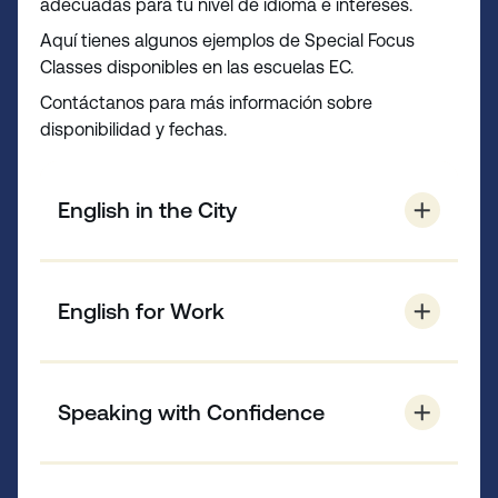
adecuadas para tu nivel de idioma e intereses.
Aquí tienes algunos ejemplos de Special Focus
Classes disponibles en las escuelas EC.
Contáctanos para más información sobre
disponibilidad y fechas.
English in the City
Aprende habilidades esenciales en clase,
aplícalas durante excursiones locales y
English for Work
reflexiona sobre tus logros.
Practica el inglés y las habilidades que
necesitas para comunicarte eficazmente y
Speaking with Confidence
tener éxito en cualquier entorno laboral.
Desarrolla una comprensión práctica del inglés