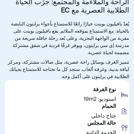
الراحة والملاءمة والمجتمع: جرِّب الحياة
الطلابية العصرية مع EC
يُعدّ بافيليون بوينت خيارًا رائعًا للاستمتاع بأجواء برايتون النابضة
بالحياة، مع الاستمتاع بموقعه الملائم. يقع بافيليون بوينت على
مقربة من الواجهة البحرية، وعلى بُعد رحلة حافلة سريعة من
مدرسة إي سي برايتون، ويوفر غرفًا فردية في شقق مشتركة
مصممة لحياة عصرية.
تتميز الغرف بوسائل راحة عصرية، مثل صالات مشتركة، ومركز
لياقة بدنية، وغرفة ألعاب. ستجد كل ما تحتاجه للاستمتاع بحياتك
الطلابية في برايتون على أكمل وجه.
نوع الغرفة
استوديو: 19m2
الحمام
جناح داخلي
حالة المجلس
الخدمة الذاتية