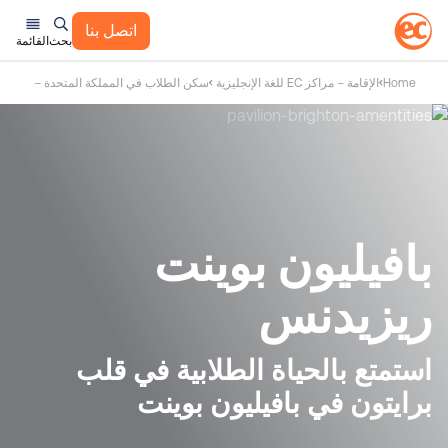
اتصل بنا
بحث
القائمة
Home
الإقامة – مراكز EC للغة الإنجليزية
سكن الطلاب في المملكة المتحدة – مدارس C English
بافيليون بوينت
ريزيدنس
استمتع بالحياة الطلابية في قلب
برايتون في بافيليون بوينت