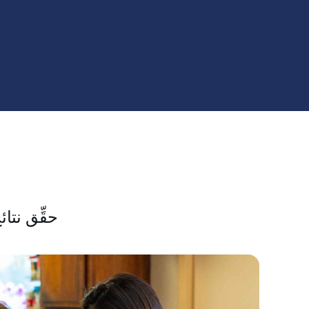
حقِّق نتائ