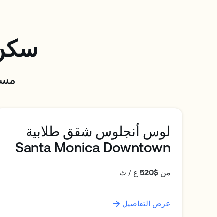
سكن 
مسا
لوس أنجلوس شقق طلابية
Santa Monica Downtown
من
$520
ع / ث
عرض التفاصيل