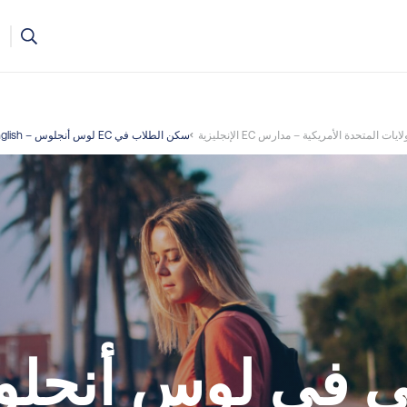
لست متأكدًا من الدورة المناسبة لك؟ فريقنا جاهز لمساعدتك
المتحدة الأمريكية – مدارس EC الإنجليزية
سكن الطلاب في EC لوس أنجلوس – EC English
ي في لوس أنجل