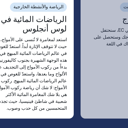
بت
الرياضة والأنشطة الخارجية
ج
الرياضات المائية في
لوس أنجلوس
في يومك الأخير في EC، سنحتفل
ُّجك وستحصل على
استعد لمغامرة لا تُنسى على الأمواج،
ك في اللغة
حيث لا تتوقف الإثارة أبداً. استعدّ للغ
في عالم الرياضات المائية المبهج في
هذه الوجهة الشهيرة بجنوب كاليفورنيا
بدءاً من ركوب الأمواج إلى التجديف 
الألواح وما بعدها، واستعدّ للغوص في
عالم الرياضات المائية المبهج. ركوب
الأمواج: لا شك أن رياضة ركوب الأموا
هي بلا شك المغامرة المائية الأكثر
شعبية في شاطئ فينيسيا، حيث تجذ
المتحمسين من كل حدب وصوب.