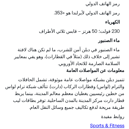
رمز الهاتف الدولي
رمز الهاتف الدولي لأيرلندا هو +353.
الكهرباء
230 فولت؛ 50 هرتز – قابس ثلاثي الأطراف
ماء الصنبور
ماء الصنبور في دبلن آمن للشرب، ما لم تكن هناك لافتة
تشير إلى خلاف ذلك (مثلاً في القطارات)، وهو يفي بمعايير
السلامة الصارمة للاتحاد الأوروبي.
معلومات عن المواصلات العامة
تتميز دبلن بشبكة مواصلات عامة موثوقة، تشمل الحافلات
والترام (لواس) وقطارات الركاب (دارت). تتألف شبكة ترام لواس
من خطين رئيسيين يغطيان معظم معالم المدينة، بينما يربط
قطار دارت مركز المدينة بالمدن الساحلية. توفر بطاقات ليب
طريقة مريحة لدفع تكاليف جميع وسائل النقل العام.
روابط مفيدة
Sports & Fitness