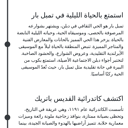
استمتع بالحياة الليلية في تمبل بار
تمبل بار هو الحي الثقافي في دبلن، ويشتهر بشوارعه
المرصوفة بالحصى، وموسيقاه الحية، وحياته الليلية النابضة
بالحياة. يزخر هذا الحي المميز بالحانات والمعارض الفنية
والمتاجر المميزة. تنبض المنطقة بالحياة ليلاً مع الموسيقى
الأيرلندية التقليدية، وعروض الشوارع، والحشود الصاخبة.
لتختبر أجواء دبلن الاجتماعية الأصيلة، استمتع بكوب من
البيرة في حانة تقليدية مثل تمبل بار، حيث تُعدّ الموسيقى
الحية ركنًا أساسيًا.
اكتشف كاتدرائية القديس باتريك
تأسست الكاتدرائية عام ١١٩١، وهي عريقة في التاريخ،
وتحظى بصيانة ممتازة، بنوافذ زجاجية ملونة رائعة وميزات
معمارية خلابة. تتميز أراضيها بالهدوء والصيانة الجيدة، بينما