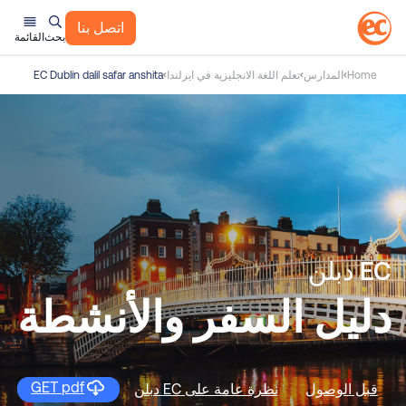
اتصل بنا
بحث
القائمة
Home
المدارس
تعلم اللغة الانجليزية في ايرلندا
EC Dublin dalil safar anshita
EC دبلن
دليل السفر والأنشطة
GET pdf
قبل الوصول
نظرة عامة على EC دبلن