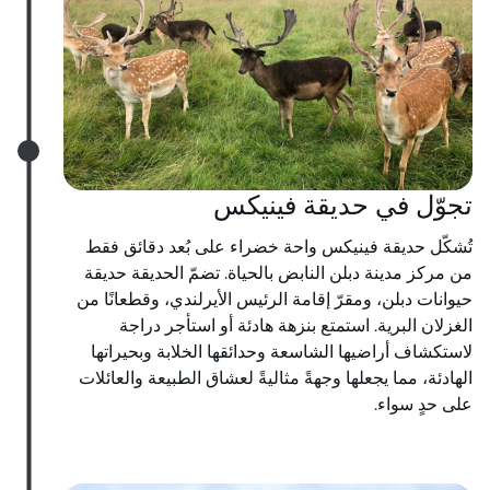
تجوّل في حديقة فينيكس
تُشكّل حديقة فينيكس واحة خضراء على بُعد دقائق فقط
من مركز مدينة دبلن النابض بالحياة. تضمّ الحديقة حديقة
حيوانات دبلن، ومقرّ إقامة الرئيس الأيرلندي، وقطعانًا من
الغزلان البرية. استمتع بنزهة هادئة أو استأجر دراجة
لاستكشاف أراضيها الشاسعة وحدائقها الخلابة وبحيراتها
الهادئة، مما يجعلها وجهةً مثاليةً لعشاق الطبيعة والعائلات
على حدٍ سواء.