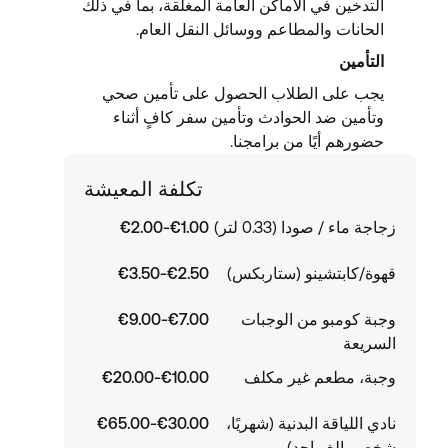
التدخين في الأماكن العامة المغلقة، بما في ذلك
الحانات والمطاعم ووسائل النقل العام.
التأمين
يجب على الطلاب الحصول على تأمين صحي
وتأمين ضد الحوادث وتأمين سفر كافٍ أثناء
حضورهم أيًا من برامجنا.
تكلفة المعيشة
زجاجة ماء / صودا (0.33 لتر)
€1.00-€2.00
قهوة/كابتشينو (ستاربكس)
€2.50-€3.50
وجبة كومبو من الوجبات
€7.00-€9.00
السريعة
وجبة، مطعم غير مكلف
€10.00-€20.00
نادي اللياقة البدنية (شهريًا،
€30.00-€65.00
شخص بالغ واحد)