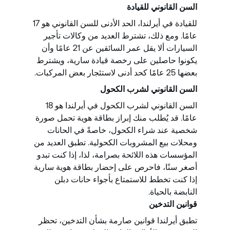
السن القانوني للقيادة
للقيادة في أيرلندا، الحد الأدنى للسن القانوني هو 17
عامًا. ومع ذلك، تشترط العديد من وكالات تأجير
السيارات ألا يقل عمر السائقين عن 21 عامًا وأن
يكونوا حاصلين على رخصة قيادة سارية، ويشترط
بعضها 25 عامًا كحد أدنى لاستئجار بعض المركبات.
السن القانوني لشرب الكحول
السن القانوني لشرب الكحول في أيرلندا هو 18
عامًا. قد يُطلب منك إبراز بطاقة هوية تحمل صورة
شخصية عند شراء الكحول، خاصةً في الحانات
ومحلات بيع المشروبات الكحولية. تطبق العديد من
المؤسسات هذه اللائحة بصرامة، لذا، إذا كنت تبدو
أصغر سنًا، فاحرص على إحضار بطاقة هوية سارية
إذا كنت تخطط للاستمتاع بأجواء حانات دبلن
النابضة بالحياة.
قوانين التدخين
تطبق أيرلندا قوانين صارمة بشأن التدخين، تحظر