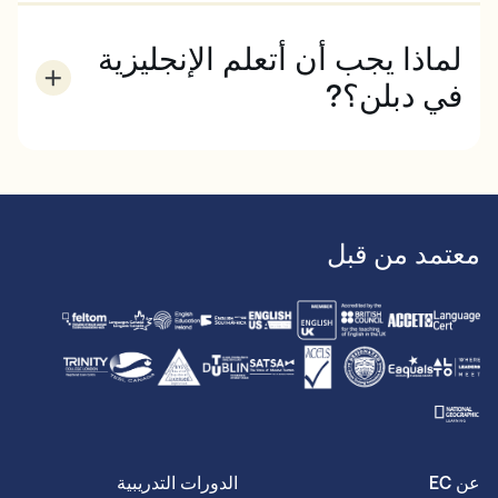
دبلن. اتصل بنا لمعرفة المزيد.
لماذا يجب أن أتعلم الإنجليزية
في دبلن؟?
إذا كنت تتطلع إلى تعلم اللغة الإنجليزية في بيئة ودودة
مفعمة بالحيوية في مدينة ساحرة ذات سكان شباب، فإن
دبلن خيار رائع. تتمتع هذه العاصمة العالمية النابضة بالحياة
بقلب وروح قريتك الصغيرة المفضلة، وهي مليئة بالسكان
المحليين الودودين الذين يتوقون إلى التحدث معك
معتمد من قبل
ومساعدتك في ممارسة لغتك الإنجليزية. كما أنها غارقة في
التاريخ الغني، وتعج بالفنون والثقافة، وتحيط بها المناظر
الطبيعية الخضراء المورقة: دبلن لديها كل شيء.
عن EC
الدورات التدريبية