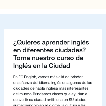
que ofrecemos a los estudiantes experiencias
mucho más.
culturales y sociales de inmersión en vibrantes
ciudades de habla inglesa de todo el mundo. English
in the City lleva esto al siguiente nivel, en un curso
que combina 20 lecciones de Inglés Generalcon
cuatro lecciones centradas en el estudio del idioma
inspiradas en tu ciudad anfitriona. Visitarás museos,
recorrerás barrios históricos y participarás en
¿Quieres aprender inglés
divertidas actividades locales. Después, de vuelta en
en diferentes ciudades?
clase, tú y tus compañeros debatiréis todo lo vivido.
Toma nuestro curso de
Inglés en la Ciudad
En EC English, vamos más allá de brindar
enseñanza del idioma inglés en algunas de las
ciudades de habla inglesa más interesantes
del mundo. Brindamos clases que ayudan a
convertir su ciudad anfitriona en SU ​​ciudad,
sumergiéndolo en el idioma, la cultura y las