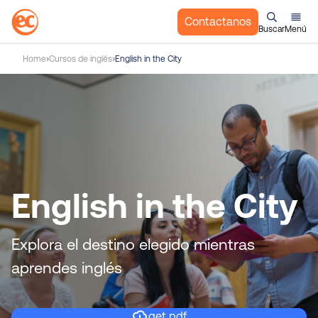
Contactanos
Buscar
Menú
S
Home
Cursos de inglés
English in the City
a
l
t
a
r
a
l
c
English in the City
o
n
t
Explora el destino elegido mientras
e
aprendes inglés
n
i
d
get pdf