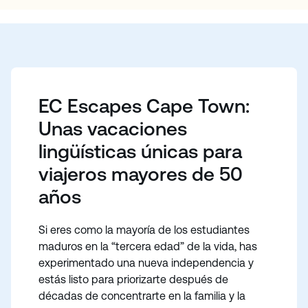
incomparables aventuras en la naturaleza. Su
aventura en Ciudad del Cabo será realmente
inolvidable.
En EC Escapes, sabemos que aprender es diferente
cuando se es adulto maduro: se tiene más confianza
en uno mismo que nunca y se está abierto a sacar el
EC Escapes Cape Town:
máximo partido del aprendizaje. EC Escapes London
se ha diseñado específicamente para personas
Unas vacaciones
como usted, que están preparadas para darse
lingüísticas únicas para
prioridad a sí mismas, reavivar sus pasiones y vivir
viajeros mayores de 50
sus sueños.
años
Si eres como la mayoría de los estudiantes
maduros en la “tercera edad” de la vida, has
experimentado una nueva independencia y
estás listo para priorizarte después de
décadas de concentrarte en la familia y la