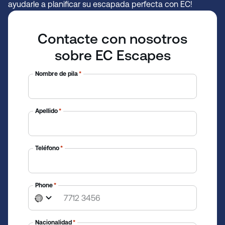
ayudarle a planificar su escapada perfecta con EC!
Contacte con nosotros
sobre EC Escapes
Nombre de pila
*
Apellido
*
Teléfono
*
Phone
*
N
o
c
Nacionalidad
*