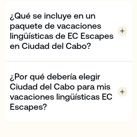
¿Qué se incluye en un
paquete de vacaciones
lingüísticas de EC Escapes
en Ciudad del Cabo?
Todos los paquetes incluyen
20 clases de inglés general
¿Por qué debería elegir
4 actividades semanales
Ciudad del Cabo para mis
(Las reservas de 2 semanas obtienen 1 actividad
extra de día completo)
vacaciones lingüísticas EC
Escapes?
Servicio de conserjería
Ciudad del Cabo lo tiene todo: Rica en historia y
Transporte de ida y vuelta a las actividades
cultura, excepcionales oportunidades gastronómicas
y de entretenimiento, impresionantes paisajes e
Material didáctico