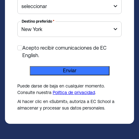
o
u
n
Destino preferido
*
t
r
y
Acepto recibir comunicaciones de EC
s
*
English.
e
l
Enviar
e
c
Puede darse de baja en cualquier momento.
t
Consulte nuestra
Política de privacidad
.
e
Al hacer clic en «Submit», autoriza a EC School a
d
almacenar y procesar sus datos personales.