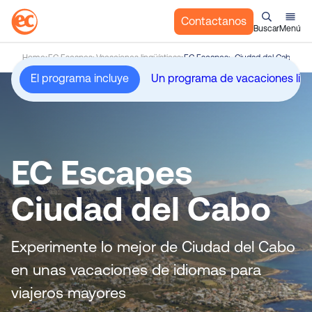
Contactanos
Buscar
Menú
S
Home
EC Escapes: Vacaciones lingüísticas
EC Escapes: Ciudad del Cabo
a
El programa incluye
l
t
a
r
a
EC Escapes
l
c
Ciudad del Cabo
o
n
t
Experimente lo mejor de Ciudad del Cabo
e
en unas vacaciones de idiomas para
n
i
viajeros mayores
d