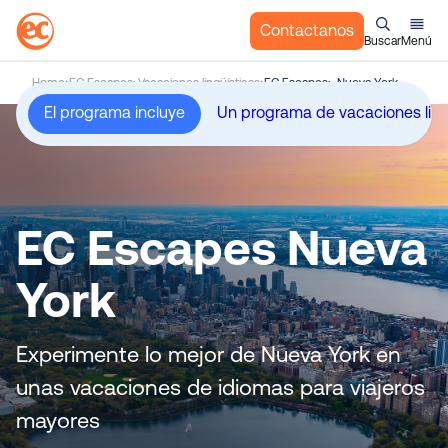
Contactanos
Buscar
Menú
S
Home
EC Escapes: Vacaciones lingüísticas
EC Escapes: Nueva York
a
El programa incluye
l
t
a
r
a
EC Escapes Nueva
l
c
York
o
n
t
Experimente lo mejor de Nueva York en
e
unas vacaciones de idiomas para viajeros
n
i
mayores
d