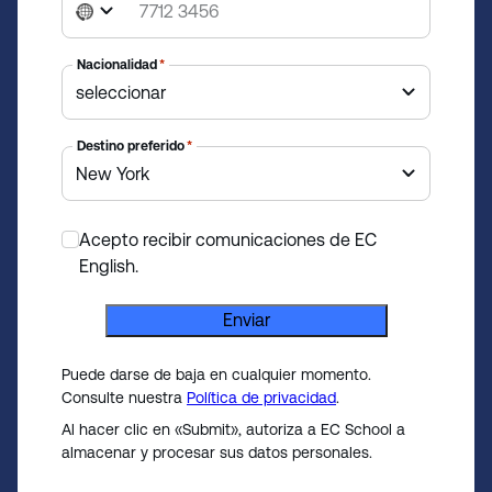
N
o
c
Nacionalidad
*
o
u
n
Destino preferido
*
t
r
y
Acepto recibir comunicaciones de EC
s
*
English.
e
l
Enviar
e
c
Puede darse de baja en cualquier momento.
t
Consulte nuestra
Política de privacidad
.
e
Al hacer clic en «Submit», autoriza a EC School a
d
almacenar y procesar sus datos personales.