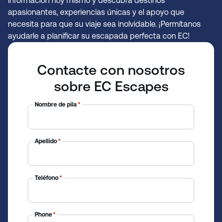
información hoy mismo y descubra destinos
apasionantes, experiencias únicas y el apoyo que
necesita para que su viaje sea inolvidable. ¡Permítanos
ayudarle a planificar su escapada perfecta con EC!
Contacte con nosotros
sobre EC Escapes
Nombre de pila
*
Apellido
*
Teléfono
*
Phone
*