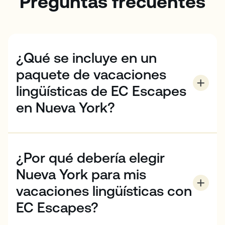
Preguntas frecuentes
¿Qué se incluye en un
paquete de vacaciones
lingüísticas de EC Escapes
en Nueva York?
Todos los paquetes incluyen
20 clases de inglés general
¿Por qué debería elegir
4 actividades semanales
Nueva York para mis
(Las reservas de 2 semanas obtienen 1 actividad
extra de día completo)
vacaciones lingüísticas con
EC Escapes?
Servicio de conserjería
No hay lugar en el mundo que se le parezca. Nueva