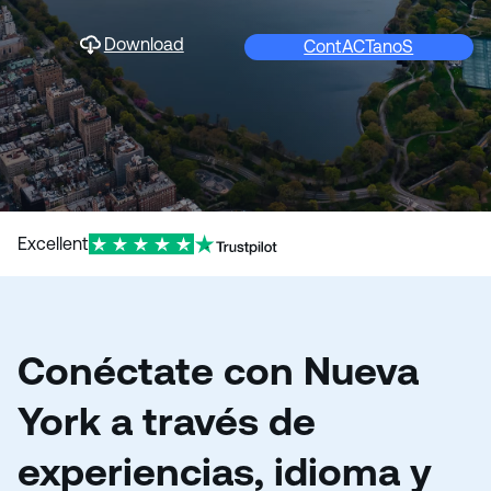
o
Download
ContACTanoS
Excellent
Conéctate con Nueva
York a través de
experiencias, idioma y