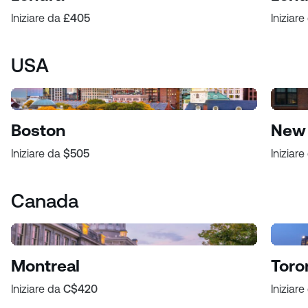
Iniziare da
£405
Iniziar
USA
Boston
New 
Iniziare da
$505
Iniziar
Canada
Montreal
Toro
Iniziare da
C$420
Iniziar