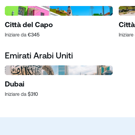
Città del Capo
Citt
Iniziare da
€345
Iniziar
Emirati Arabi Uniti
Dubai
Iniziare da
$310