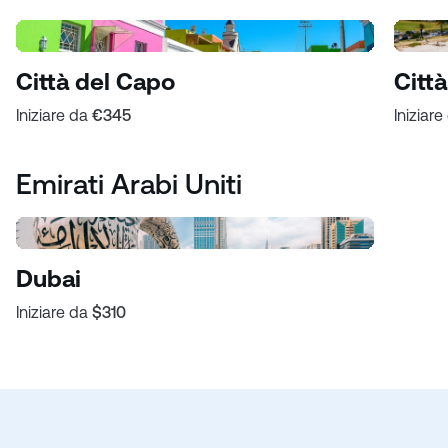
Città del Capo
Citt
Iniziare da
€345
Iniziar
Emirati Arabi Uniti
Dubai
Iniziare da
$310