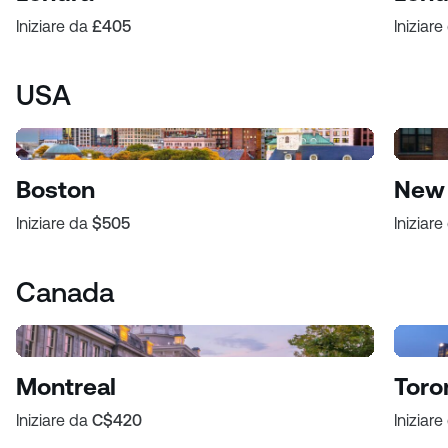
Iniziare da
£405
Iniziar
USA
Boston
New 
Iniziare da
$505
Iniziar
Canada
Montreal
Toro
Iniziare da
C$420
Iniziar