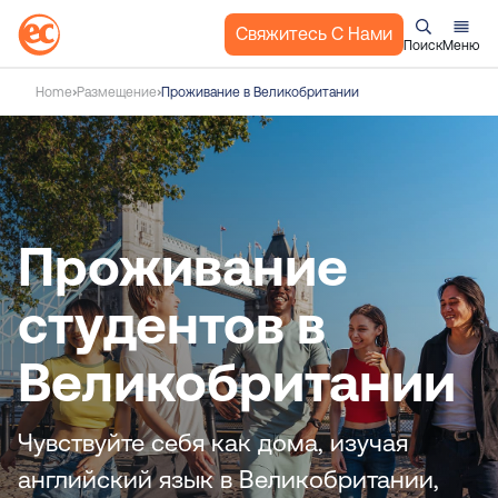
Свяжитесь С Нами
Поиск
Меню
П
Home
Размещение
Проживание в Великобритании
е
р
е
й
т
и
Проживание
к
с
студентов в
о
д
Великобритании
е
р
ж
Чувствуйте себя как дома, изучая
а
английский язык в Великобритании,
н