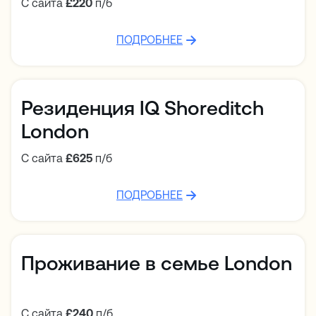
С сайта
£220
п/б
ПОДРОБНЕЕ
Резиденция IQ Shoreditch
London
С сайта
£625
п/б
ПОДРОБНЕЕ
Проживание в семье London
С сайта
£240
п/б