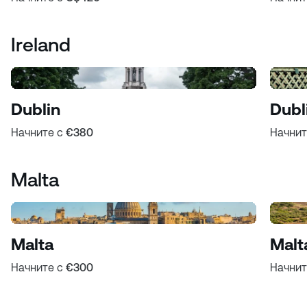
Ireland
Dublin
Dubl
Начните с
€380
Начнит
Malta
Malta
Malt
Начните с
€300
Начнит