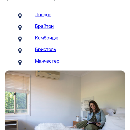
Лондон
Брайтон
Кембридж
Бристоль
Манчестер