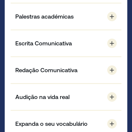
Melhore sua pronúncia do francês com nossas
clínicas de pronúncia gratuitas. Cada aula
Palestras académicas
aborda um tópico de pronúncia diferente para
ajudá-lo a desenvolver suas habilidades.
Practise listening to interesting lectures and
develop skills needed for higher education and
Escrita Comunicativa
business.
Dê uma olhada mais de perto em como o
idioma francês é estruturado, com foco na
Redação Comunicativa
relevância e na adequação.
Aprimore suas habilidades de redação para
diferentes públicos, usando linguagem e estilo
Audição na vida real
adequados.
Desenvolva habilidades auditivas no idioma
francês para se comunicar com clareza e
Expanda o seu vocabulário
confiança. A boa comunicação em francês