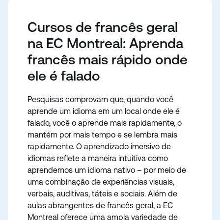
inúmeras actividades culturais, bem como uma
Se quiser progredir rapidamente, o nosso curso
beleza natural espetacular.
Cursos de francês geral
intensivo de Francês Geral 30 é o ideal.
na EC Montreal: Aprenda
francês mais rápido onde
ele é falado
Pesquisas comprovam que, quando você
aprende um idioma em um local onde ele é
falado, você o aprende mais rapidamente, o
mantém por mais tempo e se lembra mais
rapidamente. O aprendizado imersivo de
idiomas reflete a maneira intuitiva como
aprendemos um idioma nativo – por meio de
uma combinação de experiências visuais,
verbais, auditivas, táteis e sociais. Além de
aulas abrangentes de francês geral, a EC
Montreal oferece uma ampla variedade de