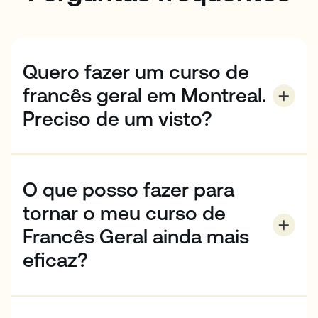
Quero fazer um curso de
francês geral em Montreal.
Preciso de um visto?
Dependendo da sua nacionalidade, poderá
necessitar de um visto para estudar em Montreal –
mas, em geral, os programas de vistos canadianos
O que posso fazer para
não têm burocracia excessiva. Contacte-nos para
saber mais.
tornar o meu curso de
Francês Geral ainda mais
eficaz?
Na EC, oferecemos muitas formas de o ajudar a
mergulhar na língua e cultura francesas para que
possa tirar o máximo partido dos seus estudos. Para