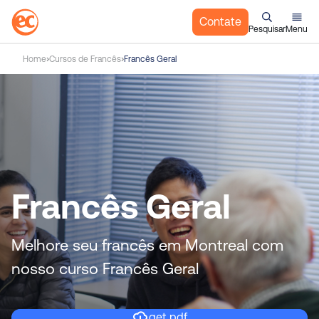
Contate
Pesquisar
Menu
I
Home
Cursos de Francês
Francês Geral
r
p
a
r
a
o
c
o
Francês Geral
n
t
e
Melhore seu francês em Montreal com
ú
nosso curso Francês Geral
d
o
get pdf