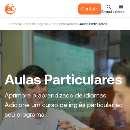
Contate
Pesquisar
Menu
I
Home
Cursos de Inglês
Cursos para Adultos
Aulas Particulares
r
p
a
r
a
o
c
Aulas Particulares
o
n
t
Aprimore o aprendizado de idiomas:
e
Adicione um curso de inglês particular ao
ú
d
seu programa
o