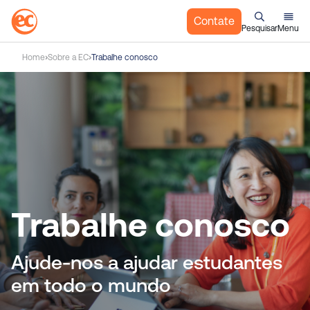
Contate
Pesquisar
Menu
I
Home
Sobre a EC
Trabalhe conosco
r
p
a
r
a
o
c
o
n
Trabalhe conosco
t
e
ú
Ajude-nos a ajudar estudantes
d
em todo o mundo
o