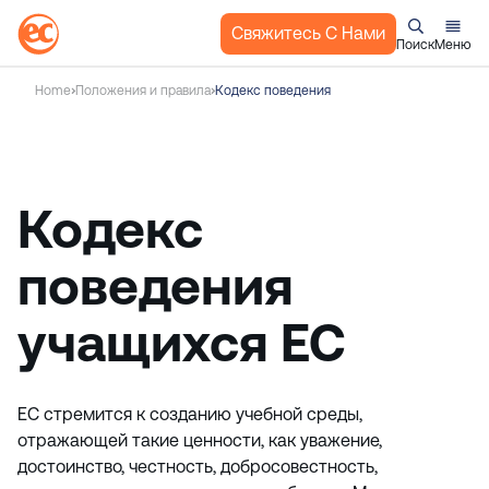
Свяжитесь С Нами
Поиск
Меню
П
Home
Положения и правила
Кодекс поведения
е
р
е
й
Кодекс
т
и
к
поведения
с
о
учащихся EC
д
е
р
EC стремится к созданию учебной среды,
ж
отражающей такие ценности, как уважение,
а
достоинство, честность, добросовестность,
н