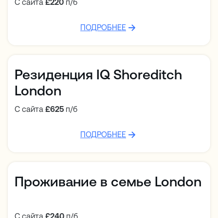
С сайта
£220
п/б
ПОДРОБНЕЕ
Резиденция IQ Shoreditch
London
С сайта
£625
п/б
ПОДРОБНЕЕ
Проживание в семье London
С сайта
£240
п/б