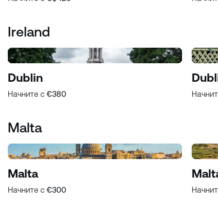
Ireland
Dublin
Dubl
Начните с
€380
Начнит
Malta
Malta
Malt
Начните с
€300
Начнит