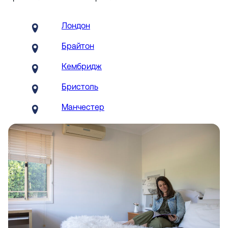
Лондон
Брайтон
Кембридж
Бристоль
Манчестер