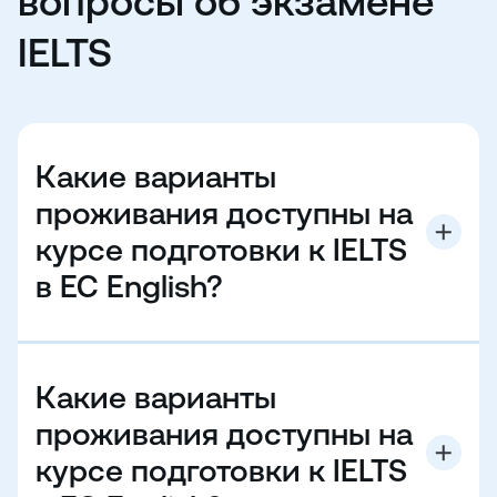
вопросы об экзамене
IELTS
Какие варианты
проживания доступны на
курсе подготовки к IELTS
в EC English?
В EC English мы предлагаем два варианта
проживания: у принимающей семьи или в
студенческом общежитии/квартире. Если вы
Какие варианты
выберете проживание у семьи, вы будете жить с
местной семьей в выбранном городе — это
проживания доступны на
отличная возможность практиковать английский в
курсе подготовки к IELTS
домашней обстановке, общаясь за обедом и