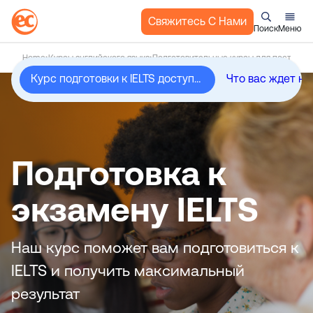
Свяжитесь С Нами
Поиск
Меню
П
Home
Курсы английского языка
Подготовительные курсы для поступлен
е
Курс подготовки к IELTS доступен в следующих локациях
Что вас ждет на
р
е
й
т
и
Подготовка к
к
с
экзамену IELTS
о
д
е
Наш курс поможет вам подготовиться к
р
IELTS и получить максимальный
ж
а
результат
н