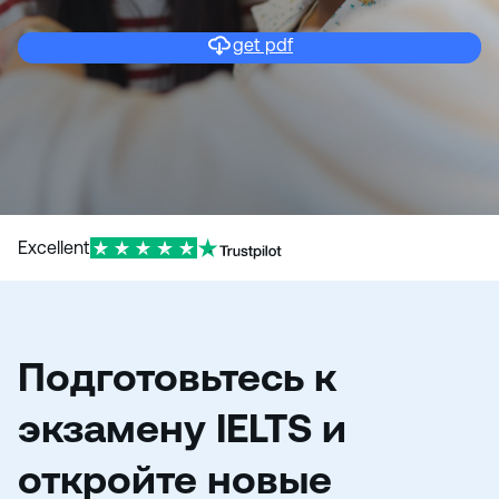
и
ю
get pdf
Excellent
Подготовьтесь к
экзамену IELTS и
откройте новые