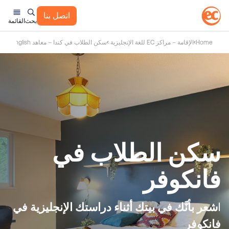
اتصل بنا
بحث
القائمة
Home
الإقامة – مراكز EC للغة الإنجليزية
سكن الطلاب في كندا – معاهد EC English – مدارس EC English
سكن الطلاب في
فانكوفر
ا
شعر بأنَّك في بيتك أثناء دراستك الإنجليزية في
فانكوفر