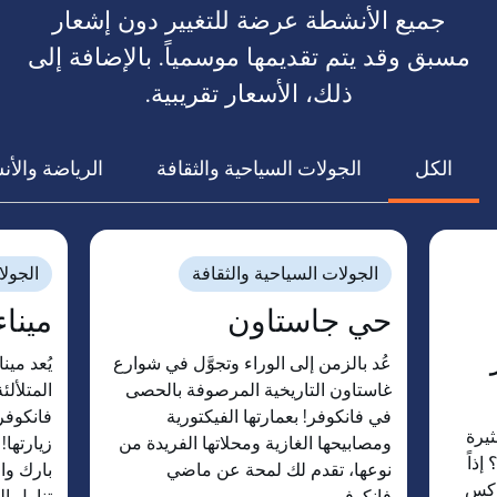
جميع الأنشطة عرضة للتغيير دون إشعار
مسبق وقد يتم تقديمها موسمياً. بالإضافة إلى
ذلك، الأسعار تقريبية.
الكل
الجولات السياحية والثقافة
الرياضة والأ
الجولات السياحية والثقافة
الجولا
حي جاستاون
ميناء
عُد بالزمن إلى الوراء وتجوَّل في شوارع
يُعد مين
غاستاون التاريخية المرصوفة بالحصى
المتلألئ
في فانكوفر! بعمارتها الفيكتورية
فانكوفر 
يرة
ومصابيحها الغازية ومحلاتها الفريدة من
زيارتها
ذاً
نوعها، تقدم لك لمحة عن ماضي
بارك وا
وكس
فانكوفر.
تناول ا