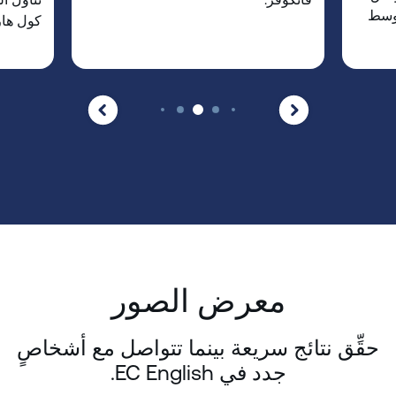
 وسط
كول هار
معرض الصور
حقِّق نتائج سريعة بينما تتواصل مع أشخاصٍ
جدد في EC English.