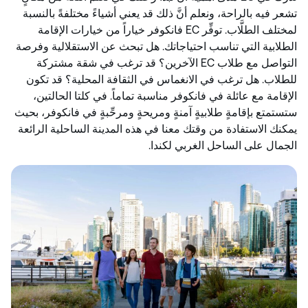
تشعر فيه بالراحة، ونعلم أنَّ ذلك قد يعني أشياءً مختلفةً بالنسبة
لمختلف الطلَّاب. توفِّر EC فانكوفر خياراً من خيارات الإقامة
الطلابية التي تناسب احتياجاتك. هل تبحث عن الاستقلالية وفرصة
التواصل مع طلاب EC الآخرين؟ قد ترغب في شقة مشتركة
للطلاب. هل ترغب في الانغماس في الثقافة المحلية؟ قد تكون
الإقامة مع عائلة في فانكوفر مناسبة تماماً. في كلتا الحالتين،
ستستمتع بإقامةٍ طلابيةٍ آمنةٍ ومريحةٍ ومرحِّبةٍ في فانكوفر، بحيث
يمكنك الاستفادة من وقتك معنا في هذه المدينة الساحلية الرائعة
الجمال على الساحل الغربي لكندا.