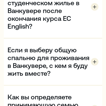
студенческом жилье в
Ванкувере после
окончания курса EC
English?
Проживание предоставляется только на время
курса. Проживание обычно бронируется с
субботы по субботу.
Если я выберу общую
спальню для проживания
в Ванкувере, с кем я буду
жить вместе?
Вы будете жить в одной комнате с другим
студентом EC того же пола. Когда студенты живут
в одной комнате, мы стараемся сделать все
Как вы определяете
возможное, чтобы поселить вместе студентов из
разных стран или говорящих на разных языках,
принимающую семью