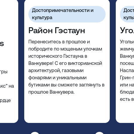
Достопримечательности и
Дос
культура
куль
Район Гэстаун
Уго
s
Перенеситесь в прошлое и
Уголь
побродите по мощеным улочкам
жемчу
исторического Гэстауна в
Ванку
Ванкувере! С его викторианской
посещ
архитектурой, газовыми
Насла
гры
фонарями и уникальными
Грин-
бутиками вы сможете заглянуть в
или н
кс” на
прошлое Ванкувера.
блюда
есть в
ердце