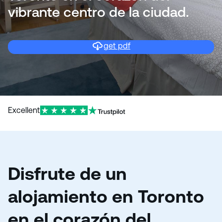
o
vibrante centro de la ciudad.
get pdf
Excellent
Disfrute de un
alojamiento en Toronto
en el corazón del