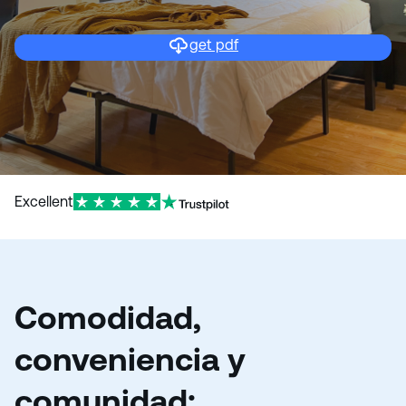
o
get pdf
Excellent
Comodidad,
conveniencia y
comunidad: