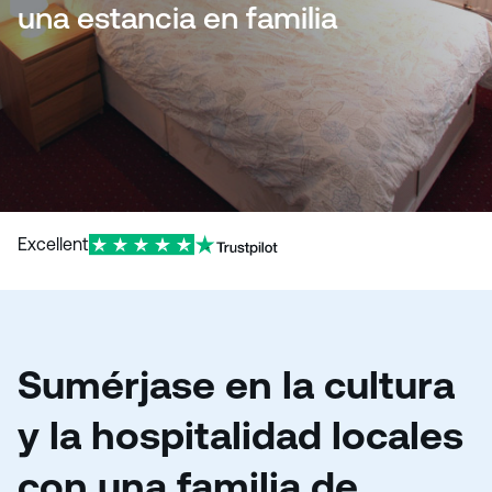
o
una estancia en familia
Excellent
Sumérjase en la cultura
y la hospitalidad locales
con una familia de