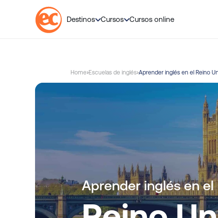
💬 ¿N
Destinos
Cursos
Cursos online
S
a
l
Home
Escuelas de inglés
Aprender inglés en el Reino U
t
a
r
a
l
c
o
n
t
Aprender inglés en el
e
n
Reino Un
i