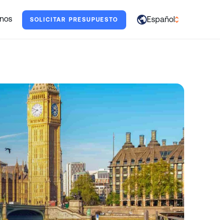
darte.
nos
Español
SOLICITAR PRESUPUESTO
العربية
English
Français
Deutsch
Italiano
日本語
Português
Русский
Español