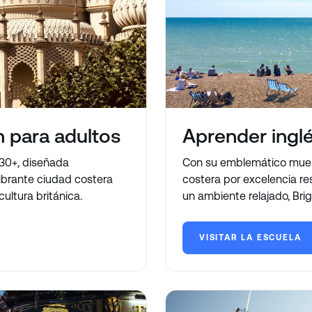
n para adultos
Aprender inglé
 30+, diseñada
Con su emblemático muell
ibrante ciudad costera
costera por excelencia re
ultura británica.
un ambiente relajado, Brigh
VISITAR LA ESCUELA