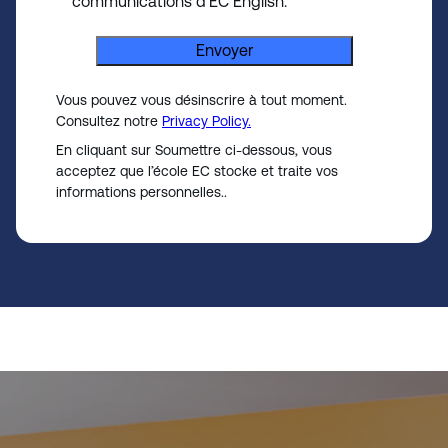
*
communications d’EC English.
e
l
Envoyer
e
c
Vous pouvez vous désinscrire à tout moment.
t
Consultez notre
Privacy Policy.
e
En cliquant sur Soumettre ci-dessous, vous
d
acceptez que l’école EC stocke et traite vos
informations personnelles..