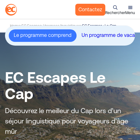
Contactez
Rechercher
Menu
A
Home
EC Escapes: Vacances linguistiques
EC Escapes : Le Cap
l
Le programme comprend
l
e
r
a
u
EC Escapes Le
c
o
Cap
n
t
e
Découvrez le meilleur du Cap lors d’un
n
séjour linguistique pour voyageurs d’âge
u
mûr