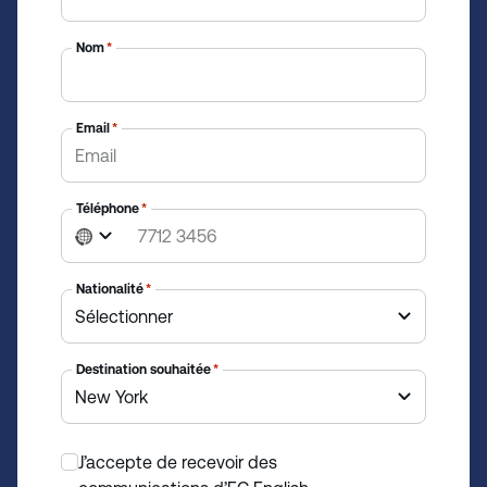
Nom
*
Email
*
Téléphone
*
N
o
c
Nationalité
*
o
u
n
Destination souhaitée
*
t
r
y
J’accepte de recevoir des
s