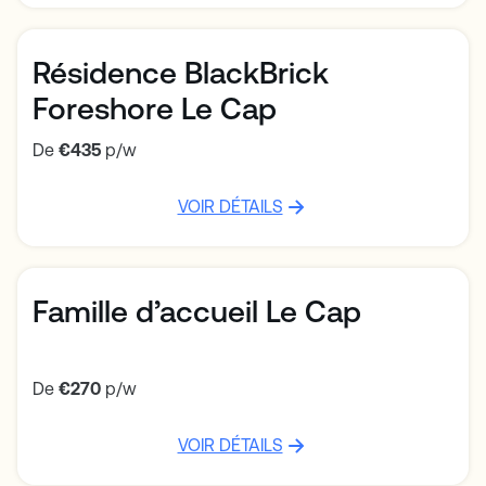
Town
Town
Heure de rendez-vous :
18 h
Heure de rendez-vous :
12 h 15
Résidence BlackBrick
Foreshore Le Cap
De
€435
p/w
VOIR DÉTAILS
Famille d’accueil Le Cap
De
€270
p/w
VOIR DÉTAILS