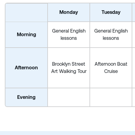
Monday
Tuesday
General English
General English
Morning
lessons
lessons
Brooklyn Street
Afternoon Boat
Afternoon
Art Walking Tour
Cruise
Evening