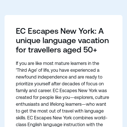
ECエスケープでは、成熟した大人になってからの学
習は、今までとは違うものであることを知っていま
す。ECエスケープ・ニューヨークは、 、自分自身を
優先し、情熱を再燃させ、夢を生きる準備ができてい
EC Escapes New York: A
るあなたのような人のために特別にデザインされまし
た。
unique language vacation
for travellers aged 50+
If you are like most mature learners in the
‘Third Age’ of life, you have experienced a
newfound independence and are ready to
prioritize yourself after decades of focus on
family and career. EC Escapes New York was
created for people like you—explorers, culture
enthusiasts and lifelong learners—who want
to get the most out of travel with language
skills. EC Escapes New York combines world-
class English language instruction with the