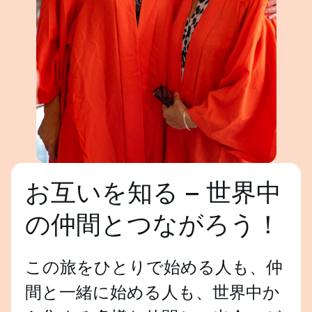
Meeting Time:
5:00 PM
Hudson Yards: Hudson Yards has become the
cultural center of Manhattan’s New West Side. A
In a snapshot:
template for the future of cities, this new
– Explore Bushwick’s renowned street art on a
neighborhood has not only changed the way New
guided walking tour See vibrant murals by artists like
York looks to the world, but the way the world sees
Nick Walker and BK Foxx
New York.
– Learn about graffiti culture, tagging, and street art
– Tour led by local artists; ticket supports mural
In a snapshot:
funding
– Round-trip ferry to Liberty and Ellis Islands with
Statue of Liberty access
Duration:
approx. 2 hours
– Food tour with seven tastings from diverse local
Meeting Point:
EC School Reception
お互いを知る – 世界中
businesses
Meeting Time:
12:30 PM
– Explore Pier 57, Little Island, and Rooftop Park
の仲間とつながろう！
– Walk through Little Island, High Line, and Hudson
Yards
この旅をひとりで始める人も、仲
Duration:
approx. 10 hours
間と一緒に始める人も、世界中か
Meeting Point:
EC School (Outside)