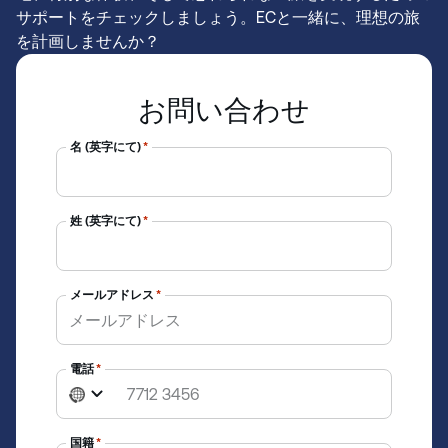
サポートをチェックしましょう。ECと一緒に、理想の旅
を計画しませんか？
お問い合わせ
名 (英字にて)
*
姓 (英字にて)
*
メールアドレス
*
電話
*
N
o
c
国籍
*