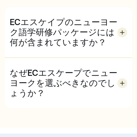
ECエスケイプのニューヨー
ク語学研修パッケージには
何が含まれていますか？
すべてのパッケージに含まれています：
一般英語レッスン20レッスン
なぜECエスケープでニュー
週4回のアクティビティ
ヨークを選ぶべきなのでし
(2週間のご予約の場合、終日アクティビティが1つ追
加されます)
ょうか？
ニューヨークは世界的に有名な都市です。ニューヨー
コンシェルジュ・サービス
クは文化、芸術、演劇、エンターテイメント、商業、
アクティビティまでの交通手段
教育の中心地として世界的に有名です。活気ある国際
都市で英語を学びたいなら、ニューヨークは完璧な選
コース教材
択です。