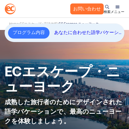
お問い合わせ
検索
メニュー
コ
Home
ECエスケープ : 言語休暇
EC Escapes ニューヨーク
ン
プログラム内容
あなたに合わせた語学バケーションプログラム
テ
ン
ツ
へ
ス
ECエスケープ・ニ
キ
ッ
ューヨーク
プ
成熟した旅行者のためにデザインされた
語学バケーションで、最高のニューヨー
クを体験しましょう。