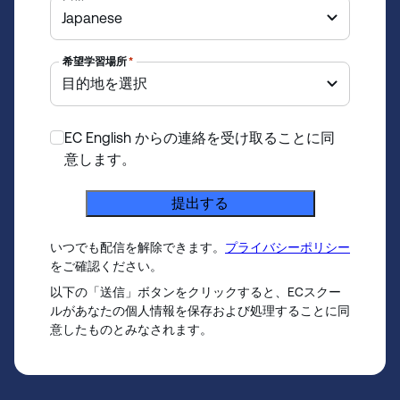
o
u
n
希望学習場所
*
t
r
y
EC English からの連絡を受け取ることに同
s
*
意します。
e
l
提出する
e
c
いつでも配信を解除できます。
プライバシーポリシー
t
をご確認ください。
e
以下の「送信」ボタンをクリックすると、ECスクー
d
ルがあなたの個人情報を保存および処理することに同
意したものとみなされます。