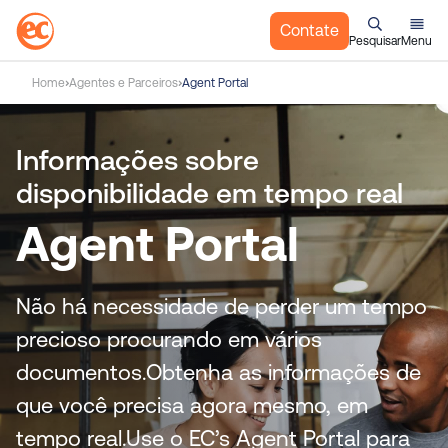
Contate
Pesquisar
Menu
I
Home
Agentes e Parceiros
Agent Portal
r
p
a
Informações sobre
r
disponibilidade em tempo real
a
o
Agent Portal
c
o
n
Não há necessidade de perder um tempo
t
e
precioso procurando em vários
ú
documentos.
Obtenha as informações de
d
que você precisa agora mesmo, em
o
tempo real.
Use o EC’s Agent Portal para