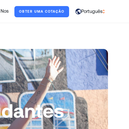
judar.
 Nos
Português
OBTER UMA COTAÇÃO
العربية
English
Français
Deutsch
Italiano
日本語
Português
udantes
Русский
Español