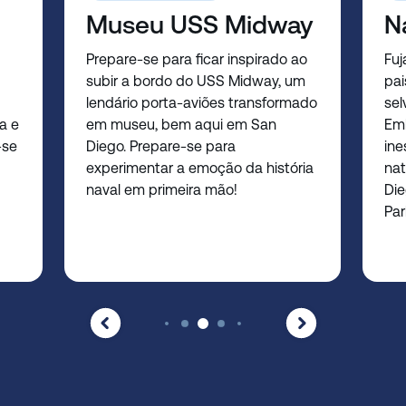
Museu USS Midway
N
Prepare-se para ficar inspirado ao
Fuj
subir a bordo do USS Midway, um
pai
lendário porta-aviões transformado
sel
a e
em museu, bem aqui em San
Em
-se
Diego. Prepare-se para
ine
experimentar a emoção da história
nat
naval em primeira mão!
Die
Par