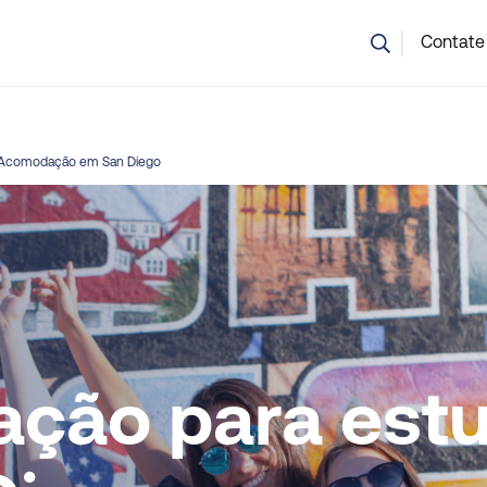
o tem certeza de qual curso escolher? A nossa equipa pode a
Contate
Acomodação em San Diego
ção para est