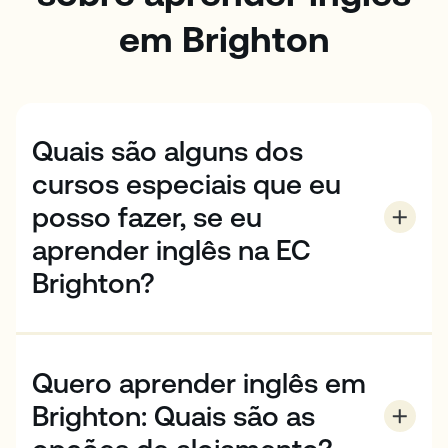
em Brighton
Quais são alguns dos
cursos especiais que eu
posso fazer, se eu
aprender inglês na EC
Brighton?
Para além do nosso programa de Inglês Geral, a EC
Brighton oferece uma variedade de cursos especiais
para o ajudar a melhorar o seu Inglês para ter
Quero aprender inglês em
sucesso na escola e no local de trabalho global.
Estes incluem Inglês para o Trabalho, um curso
Brighton: Quais são as
intensivo de inglês que o ajuda a desenvolver as