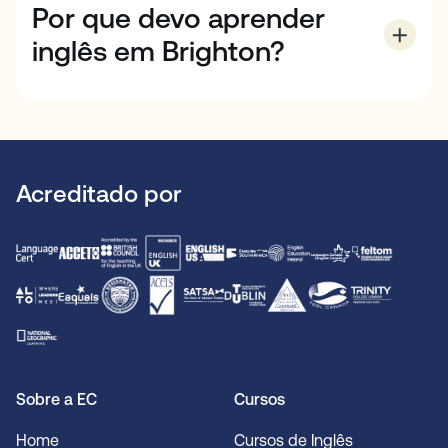
Por que devo aprender
inglês em Brighton?
Conhecida como "Londres à beira-mar", Brighton
oferece a vibração cultural de Londres (que fica a
apenas uma hora de distância) numa atmosfera
descontraída à beira-mar. Esta bonita estância
balnear é uma das cidades mais boémias de
Acreditado por
Inglaterra, famosa pela sua arquitetura, galerias de
arte, restaurantes e atmosfera colorida – bem como
pelas suas praias encantadoras. É um ótimo lugar
para praticar seu inglês com novos amigos e
moradores locais entusiasmados.
Sobre a EC
Cursos
Home
Cursos de Inglês