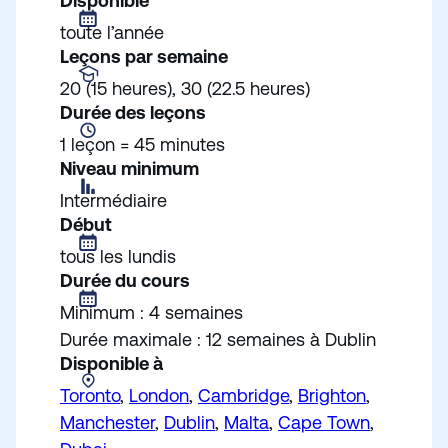
Disponible
toute l’année
Leçons par semaine
20 (15 heures), 30 (22.5 heures)
Durée des leçons
1 leçon = 45 minutes
Niveau minimum
Intermédiaire
Début
tous les lundis
Durée du cours
Minimum : 4 semaines
Durée maximale : 12 semaines à Dublin
Disponible à
Toronto
,
London
,
Cambridge
,
Brighton
,
Manchester
,
Dublin
,
Malta
,
Cape Town
,