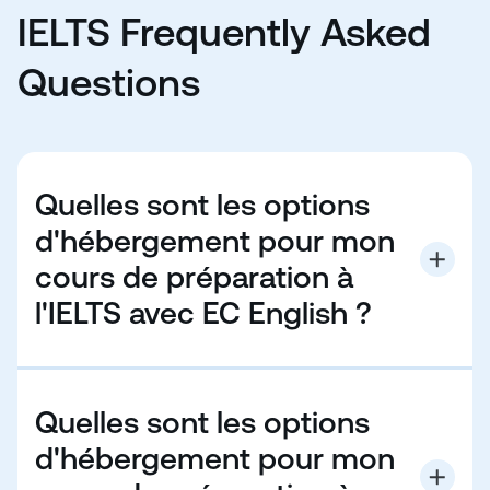
IELTS Frequently Asked
Questions
Quelles sont les options
d'hébergement pour mon
cours de préparation à
l'IELTS avec EC English ?
EC English propose des logements en famille
d'accueil ou en résidence/appartement étudiant. Si
vous optez pour l'hébergement en famille d'accueil,
Quelles sont les options
vous vivrez avec une famille dans la destination
choisie. C'est une excellente option si vous souhaitez
d'hébergement pour mon
pratiquer votre anglais avec une famille locale autour