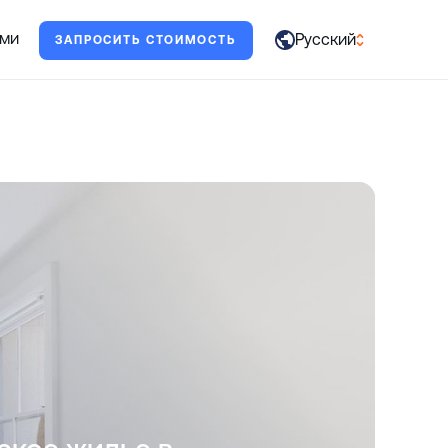
жет.
ами
Русский
ЗАПРОСИТЬ СТОИМОСТЬ
العربية
English
Français
Deutsch
Italiano
日本語
Português
Русский
Español