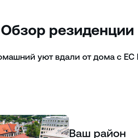
Обзор резиденции
омашний уют вдали от дома с EC 
Ваш район