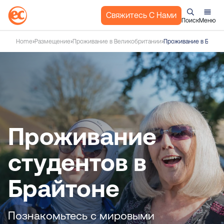
Свяжитесь С Нами
Поиск
Меню
П
Home
Размещение
Проживание в Великобритании
Проживание в Брайт
е
р
е
й
т
и
к
Проживание
с
о
студентов в
д
е
Брайтоне
р
ж
а
Познакомьтесь с мировыми
н