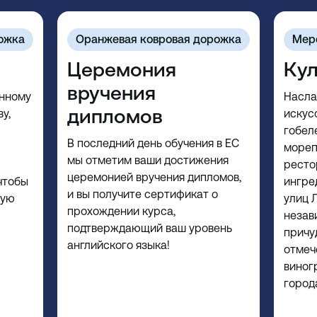
ожка
Оранжевая ковровая дорожка
Мер
Церемония
Кул
вручения
анному
Насла
дипломов
у,
искус
гобел
В последний день обучения в EC
мореп
мы отметим ваши достижения
ресто
церемонией вручения дипломов,
чтобы
ингре
и вы получите сертификат о
мую
улиц 
прохождении курса,
незав
подтверждающий ваш уровень
причу
английского языка!
отмеч
виног
город