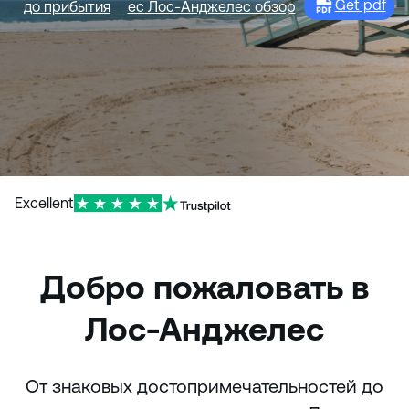
Get pdf
до прибытия
ec Лос-Анджелес обзор
и
ю
Excellent
Добро пожаловать в
Лос-Анджелес
От знаковых достопримечательностей до