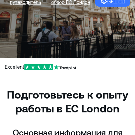
GET pdf
путеводитель
обзор EC Лондон
и
ю
Excellent
Подготовьтесь к опыту
работы в ЕС London
Основная информация для