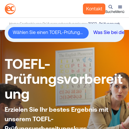
Kontakt
Suche
Menü
Z
Home
Englischkurse
Prüfungsvorbereitungskurse
TOEFL-Prüfungsvorbereit
u
Wählen Sie einen TOEFL-Prüfungsvorbereitungskurs an einem Ort, den Sie lieben werden
m
I
n
h
TOEFL-
a
l
Prüfungsvorbereit
t
s
ung
p
r
i
Erzielen Sie Ihr bestes Ergebnis mit
n
g
unserem TOEFL-
e
Prüfungsvorbereitungskurs