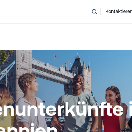
nsicher, welcher Kurs der richtige ist? Unser Team hilft Ihnen g
Kontaktieren
nunterkünfte 
annien