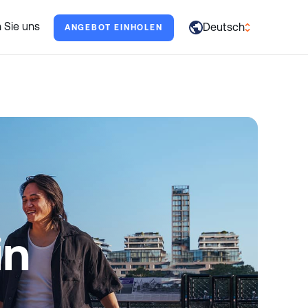
erne.
 Sie uns
Deutsch
ANGEBOT EINHOLEN
العربية
English
Français
Deutsch
Italiano
日本語
Português
in
Русский
Español