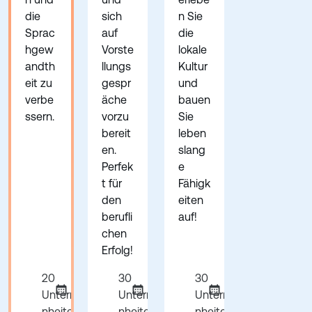
die
sich
n Sie
Sprac
auf
die
hgew
Vorste
lokale
andth
llungs
Kultur
eit zu
gespr
und
verbe
äche
bauen
ssern.
vorzu
Sie
bereit
leben
en.
slang
Perfek
e
t für
Fähigk
den
eiten
berufli
auf!
chen
Erfolg!
20
30
30
Unterrichtsei
Unterrichtsei
Unterrichtsei
nheiten pro
nheiten pro
nheiten pro