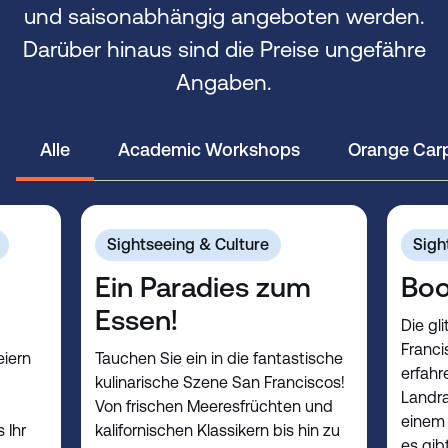
und saisonabhängig angeboten werden.
Darüber hinaus sind die Preise ungefähre
Angaben.
Alle
Academic Workshops
Orange Carp
Sightseeing & Culture
Sigh
Ein Paradies zum
Boo
Essen!
Die gl
Francis
eiern
Tauchen Sie ein in die fantastische
erfahr
kulinarische Szene San Franciscos!
Landra
Von frischen Meeresfrüchten und
einem 
 Ihr
kalifornischen Klassikern bis hin zu
es gib