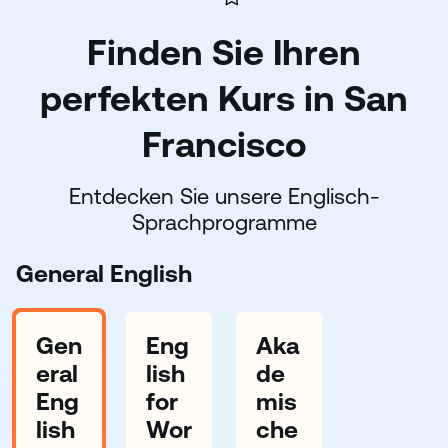
Finden Sie Ihren
perfekten Kurs in San
Francisco
Entdecken Sie unsere Englisch-
Sprachprogramme
General English
Gen
Eng
Aka
eral
lish
de
Eng
for
mis
lish
Wor
che