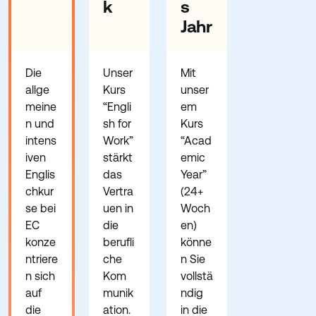
k
s
Jahr
Die
Unser
Mit
allge
Kurs
unser
meine
“Engli
em
n und
sh for
Kurs
intens
Work”
“Acad
iven
stärkt
emic
Englis
das
Year”
chkur
Vertra
(24+
se bei
uen in
Woch
EC
die
en)
konze
berufli
könne
ntriere
che
n Sie
n sich
Kom
vollstä
auf
munik
ndig
die
ation.
in die