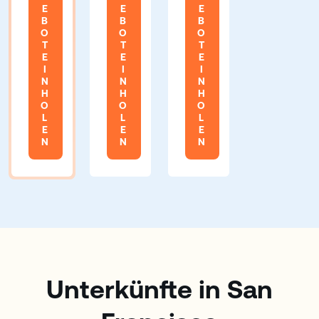
E
E
E
B
B
B
O
O
O
T
T
T
E
E
E
I
I
I
N
N
N
H
H
H
O
O
O
L
L
L
E
E
E
N
N
N
Unterkünfte in San