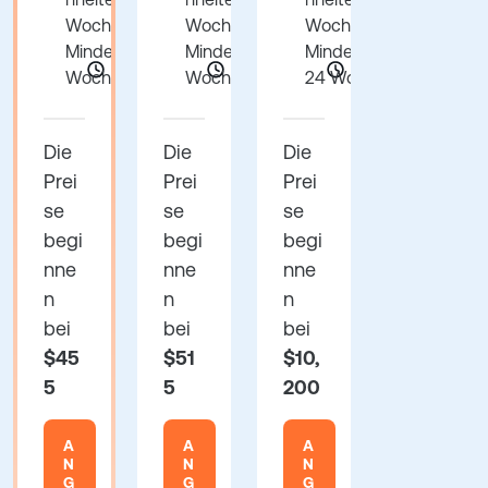
Woche
Woche
Woche
Mindestens 1
Mindestens 1
Mindestens
Woche
Woche
24 Wochen
Die
Die
Die
Prei
Prei
Prei
se
se
se
begi
begi
begi
nne
nne
nne
n
n
n
bei
bei
bei
$45
$51
$10,
5
5
200
A
A
A
N
N
N
G
G
G