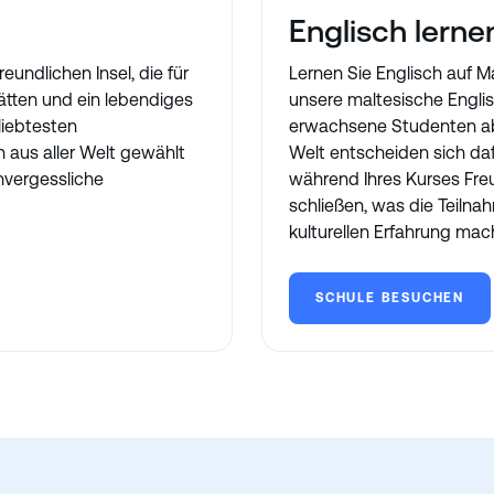
Englisch lerne
eundlichen Insel, die für
Lernen Sie Englisch auf Ma
ätten und ein lebendiges
unsere maltesische Englis
liebtesten
erwachsene Studenten ab 
n aus aller Welt gewählt
Welt entscheiden sich daf
nvergessliche
während Ihres Kurses Fre
schließen, was die Teilna
kulturellen Erfahrung macht
SCHULE BESUCHEN