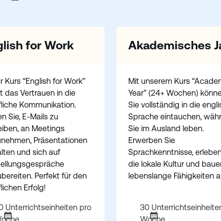
lish for Work
Akademisches J
 Kurs “English for Work”
Mit unserem Kurs “Acade
t das Vertrauen in die
Year” (24+ Wochen) könn
fliche Kommunikation.
Sie vollständig in die engl
n Sie, E-Mails zu
Sprache eintauchen, wäh
eiben, an Meetings
Sie im Ausland leben.
zunehmen, Präsentationen
Erwerben Sie
lten und sich auf
Sprachkenntnisse, erleben
tellungsgespräche
die lokale Kultur und baue
bereiten. Perfekt für den
lebenslange Fähigkeiten a
lichen Erfolg!
0 Unterrichtseinheiten pro
30 Unterrichtseinheite
oche
Woche