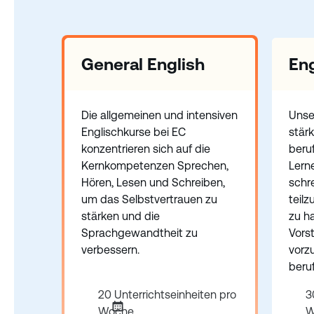
General English
Eng
Die allgemeinen und intensiven
Unser
Englischkurse bei EC
stärk
konzentrieren sich auf die
beru
Kernkompetenzen Sprechen,
Lerne
Hören, Lesen und Schreiben,
schr
um das Selbstvertrauen zu
teil
stärken und die
zu ha
Sprachgewandtheit zu
Vors
verbessern.
vorzu
beruf
20 Unterrichtseinheiten pro
3
Woche
W