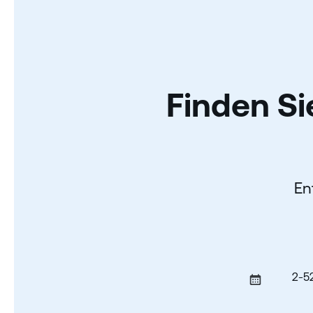
Finden Si
En
2-5