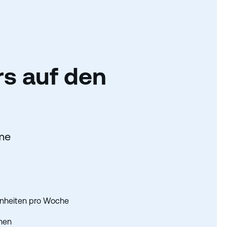
rs
auf den
mme
einheiten pro Woche
enen