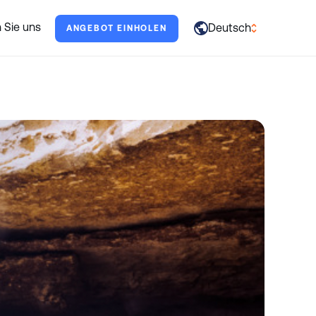
erne.
 Sie uns
Deutsch
ANGEBOT EINHOLEN
العربية
English
Français
Deutsch
Italiano
日本語
Português
Русский
Español